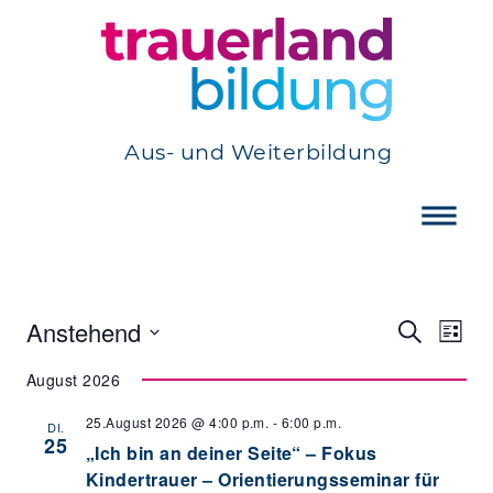
Aus- und Weiterbildung
Verans
Ver
Anstehend
Suche
Liste
Ans
Such-
Datum
Nav
wählen.
August 2026
und
Ansich
25.August 2026 @ 4:00 p.m.
-
6:00 p.m.
DI.
25
„Ich bin an deiner Seite“ – Fokus
Kindertrauer – Orientierungsseminar für